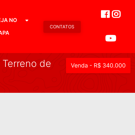
EJA NO
CONTATOS
APA
 Terreno de
Venda - R$ 340.000