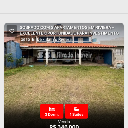
SOBRADO COM 3 APARTAMENTOS EM RIVIERA –
EXCELENTE OPORTUNIDADE PARA INVESTIMENTO
Imbé - Bairro Riviera
3950
3 Dorm.
1 Suites
Venda
R$ 346.000