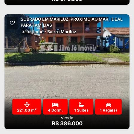
SOBRADO EM MARILUZ, PRÓXIMO AO MAR, IDEAL
PARA FAMÍLIAS
Imbé - Bairro Mariluz
3392
2
221.00 m
4 Dorm.
1 Suites
1 Vaga(s)
Venda
R$ 386.000