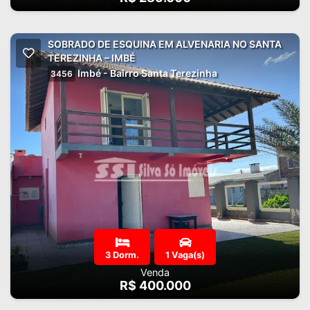
SOBRADO DE ESQUINA EM ALVENARIA NO SANTA
TEREZINHA – IMBÉ
Imbé - Bairro Santa Terezinha
3456
3 Dorm.
1 Vaga(s)
Venda
R$ 400.000