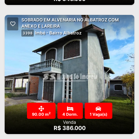
SOBRADO EM ALVENARIA NO ALBATROZ COM
ANEXO E LAREIRA
Imbé - Bairro Albatroz
3398
2
90.00 m
4 Dorm.
1 Vaga(s)
Venda
R$ 386.000