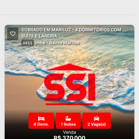
SOBRADO EM MARILUZ – 4 DORMITÓRIOS COM
SUÍTE E LAREIRA
Imbé - Bairro Mariluz
3855
4 Dorm.
1 Suites
2 Vaga(s)
Venda
R$ 370.000