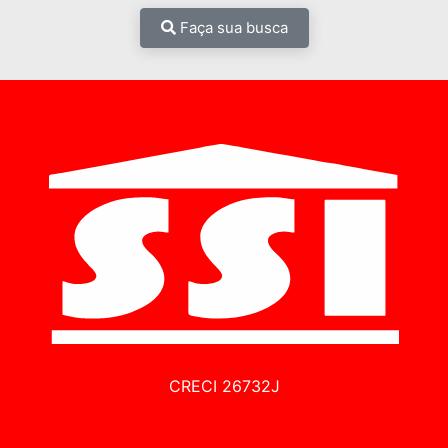
Faça sua busca
CRECI 26732J