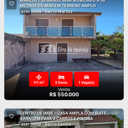
MARILUZ – SOBRADO SEMI MOBILIADO A 50
METROS DO MAR EM TERRENO AMPLO
Imbé - Bairro Mariluz
3730
2
111 m
3 Dorm.
1 Vaga(s)
Venda
R$ 550.000
CENTRO DE IMBÉ – CASA AMPLA COM SUÍTE,
GARAGEM PARA 3 CARROS E PISCINA
Imbé - Bairro Centro
3691