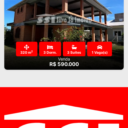
2
320 m
3 Dorm.
3 Suites
1 Vaga(s)
Venda
R$ 590.000