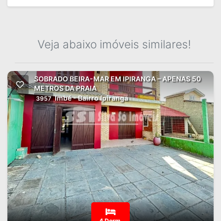
Veja abaixo imóveis similares!
SOBRADO BEIRA-MAR EM IPIRANGA – APENAS 50
METROS DA PRAIA
Imbé - Bairro Ipiranga
3957
4 Dorm.