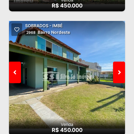
R$ 450.000
SOBRADOS - IMBÉ
Bairro Nordeste
2968
Venda
R$ 450.000