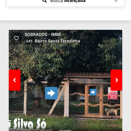
Busca
Avançada
SOBRADOS - IMBÉ
Bairro Santa Terezinha
345
Venda