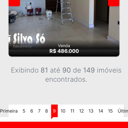
Venda
R$ 486.000
Exibindo
81
até
90
de
149
imóveis
encontrados.
Primeira
5
6
7
8
9
10
11
12
13
14
15
Últi