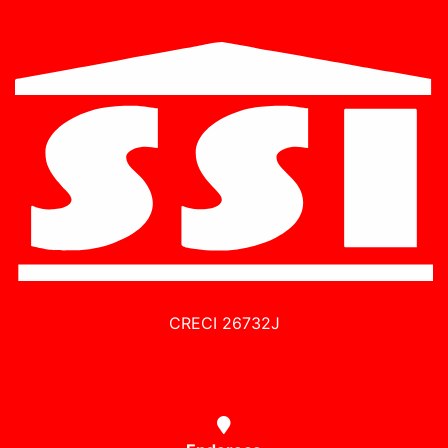
CRECI 26732J