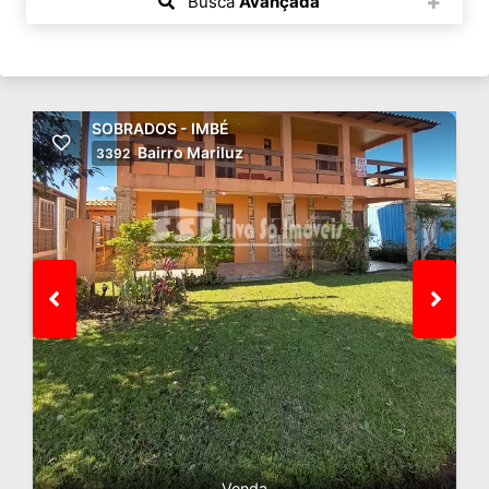
Busca
Avançada
SOBRADOS - IMBÉ
Bairro Mariluz
3392
Venda